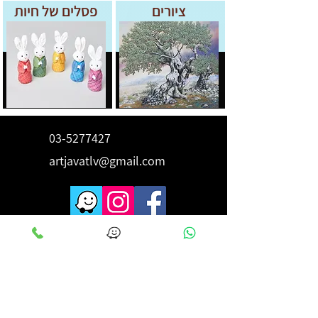
ציורים
פסלים של חיות
03-5277427
artjavatlv@gmail.com
לקבלת השראה ורעיונות הירשם
כאן
מייל
*