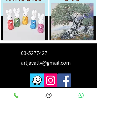
03-5277427
artjavatlv@gmail.com
לקבלת השראה ורעיונות הירשם
כאן
מייל
*