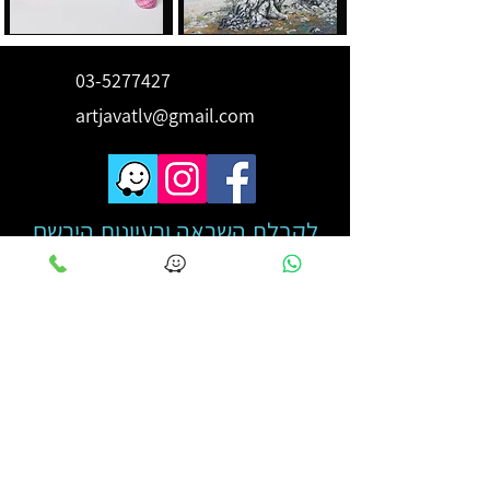
03-5277427
artjavatlv@gmail.com
לקבלת השראה ורעיונות הירשם
כאן
מייל
*
מאשר הצטרפותי לרשימת תפוצה
קראתי והבנתי את מדיניות 
הפרטיות
*