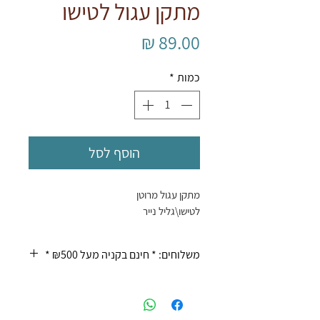
מתקן עגול לטישו
מחיר
כמות
*
הוסף לסל
מתקן עגול מרוטן
לטישו\גליל נייר
משלוחים: * חינם בקניה מעל ₪500 *
* בדואר ₪20 עד 10 ימי עסקים
* משלוח עד הבית ₪50 עד 4 ימי
עסקים