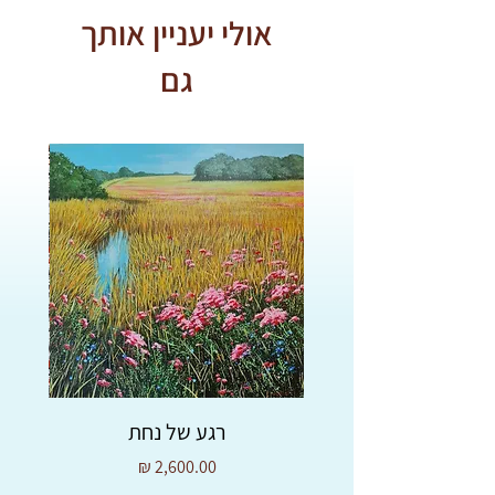
* איסוף עצמי בחנות בכיכר רבין
אולי יעניין אותך
תל אביב - בתאום מראש.
גם
רגע של נחת
מחיר