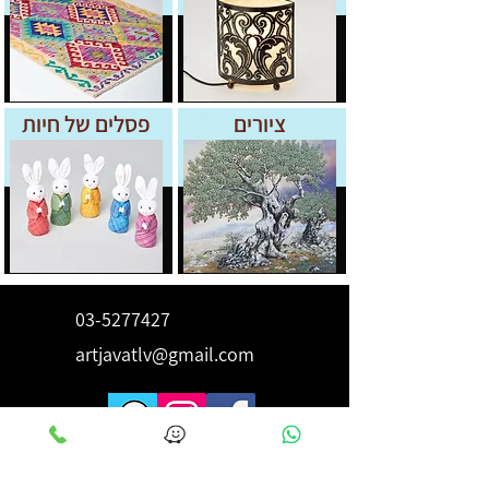
ציורים
פסלים של חיות
03-5277427
artjavatlv@gmail.com
לקבלת השראה ורעיונות הירשם