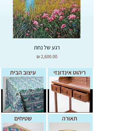
וזורמות. פריט כזה יכול להוסיף המון אופי וחום
לכל מדף או פינה בבית.
מידות:
גובה: 20סמ
רגע של נחת
מחיר
ריהוט אינדונזי
עיצוב הבית
תאורה
שטיחים