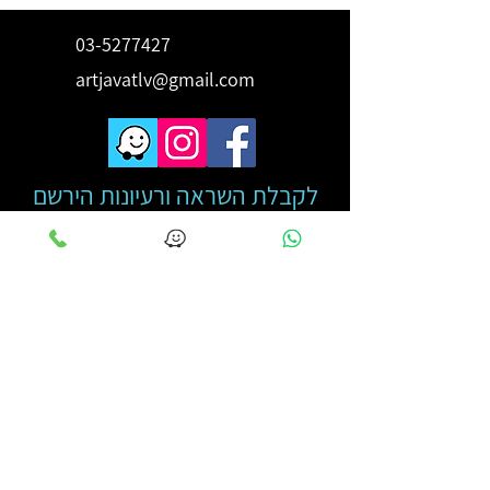
03-5277427
artjavatlv@gmail.com
לקבלת השראה ורעיונות הירשם
כאן
מייל
*
מאשר הצטרפותי לרשימת תפוצה
קראתי והבנתי את מדיניות 
הפרטיות
*
שליחה