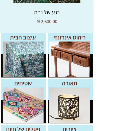
מידות:
15X20X7סמ
רגע של נחת
מחיר
ריהוט אינדונזי
עיצוב הבית
תאורה
שטיחים
ציורים
פסלים של חיות