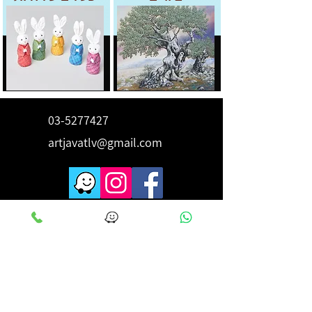
03-5277427
artjavatlv@gmail.com
לקבלת השראה ורעיונות הירשם
כאן
מייל
*