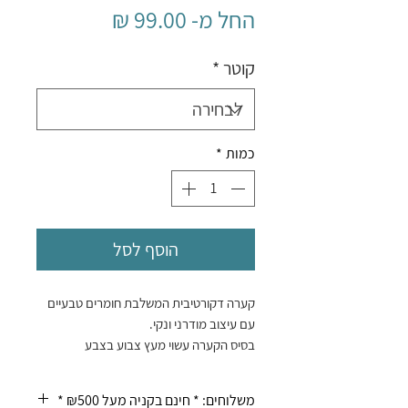
מחיר
החל מ-
99.00 ₪
מבצע
קוטר
*
כמות
*
הוסף לסל
קערה דקורטיבית המשלבת חומרים טבעיים
עם עיצוב מודרני ונקי.
בסיס הקערה עשוי מעץ צבוע בצבע
לבן-שמנת, עם גימור מעט גס שמעניק לו
מראה עבודת יד (Rustic).
משלוחים: * חינם בקניה מעל ₪500 *
דפנות הקערה עשויות מקש או נצרים קלועים.