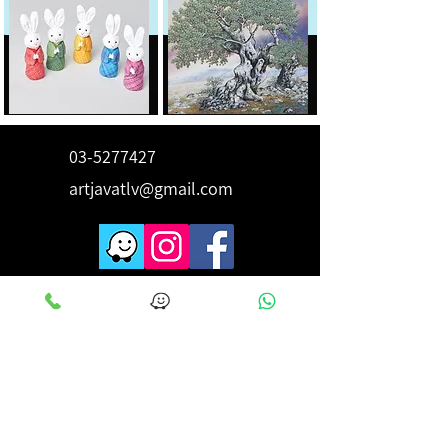
03-5277427
artjavatlv@gmail.com
לקבלת השראה ורעיונות הירשם
כאן
מייל
*