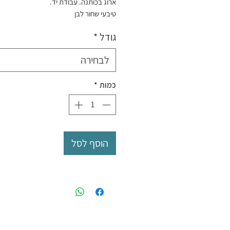
ארוג בכותנה. עבודת יד.
טיבעי שחור לבן
מידה: 50X160 ו50X120 סמ
גודל
*
לבחירה
כמות
*
הוסף לסל