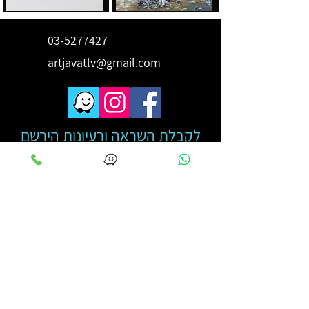
03-5277427
artjavatlv@gmail.com
לקבלת השראה ורעיונות הירשם
כאן
מייל
*
מאשר הצטרפותי לרשימת תפוצה
קראתי והבנתי את מדיניות 
הפרטיות
*