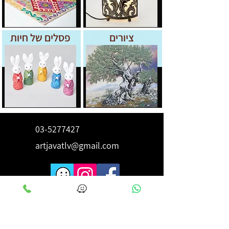
ציורים
פסלים של חיות
03-5277427
artjavatlv@gmail.com
לקבלת השראה ורעיונות הירשם
כאן