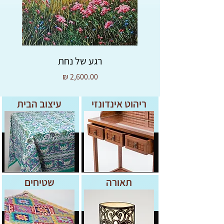
לעיתים כקמע למזל טוב או כמתנה שמסמלת
הערכה ואהבה.
מידות:
20סמ ו13סמ
רגע של נחת
מחיר
ריהוט אינדונזי
עיצוב הבית
תאורה
שטיחים