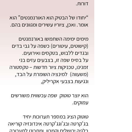
דורות.
“יחודו של הבטיק הוא האורנמנטים” הוא
אומר. ואכן, ציוריו עשירים ומגוונים בהם.
מימים ימימה השתמשו באורנמנטים
(קישוטים, עיטורים) כשפה על גבי בדים
ובגדים ללבוש, בטקסים ואירועים.
על בסיס שפה זו, בצבעים עזים בני
זמנינו, טכניקות ציור חדשות – טקסטורה
(משעווה) למינציה השומרת על הבד,
ונגיעות בצבעי אקריליק,
הוא יוצר טוטוק שפה עכשווית משורשים
עמוקים.
טוטוק הציג במספר תערוכות יחיד
בג’קרטה ובג’וגג’קרטה אינדונזיה קוריאה
בלגיה ירושלים וקמרון, ומתכונן לתערוכה