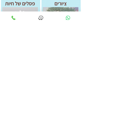
ציורים
פסלים של חיות
03-5277427
artjavatlv@gmail.com
לקבלת השראה ורעיונות הירשם
כאן
מייל
*