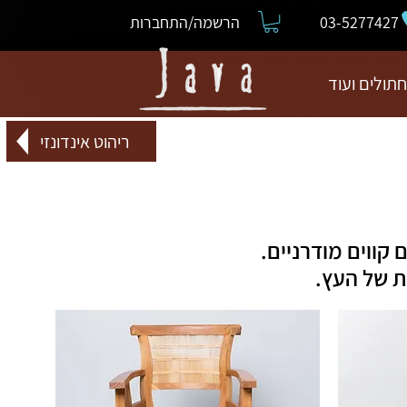
03-5277427
הרשמה/התחברות
חתולים ועוד
ריהוט אינדונזי
קווים מודרניים.
ת של העץ.