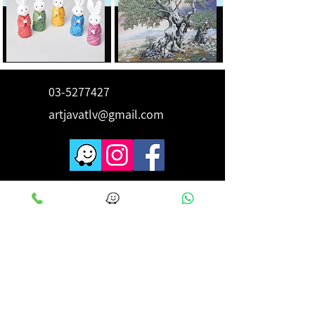
03-5277427
artjavatlv@gmail.com
לקבלת השראה ורעיונות הירשם
כאן
מייל
*
מאשר הצטרפותי לרשימת תפוצה