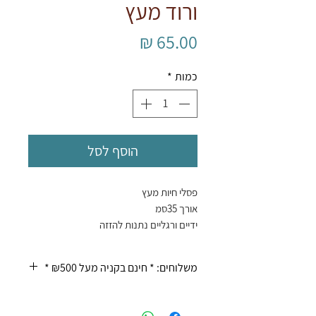
ורוד מעץ
מחיר
כמות
*
הוסף לסל
פסלי חיות מעץ
אורך 35סמ
ידיים ורגליים נתנות להזזה
על מדף יושב נפלא
משלוחים: * חינם בקניה מעל ₪500 *
* בדואר ₪20 עד 10 ימי עסקים
* משלוח עד הבית ₪50 עד 4 ימי