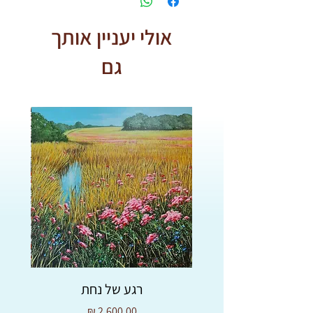
עסקים
* איסוף עצמי בחנות בכיכר רבין
אולי יעניין אותך
תל אביב - בתאום מראש.
גם
רגע של נחת
מחיר