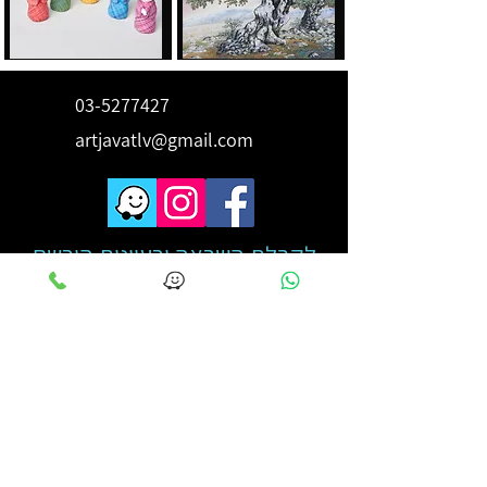
03-5277427
artjavatlv@gmail.com
לקבלת השראה ורעיונות הירשם
כאן
מייל
*
מאשר הצטרפותי לרשימת תפוצה
קראתי והבנתי את מדיניות 