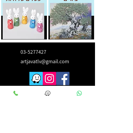
03-5277427
artjavatlv@gmail.com
לקבלת השראה ורעיונות הירשם
כאן
מייל
*