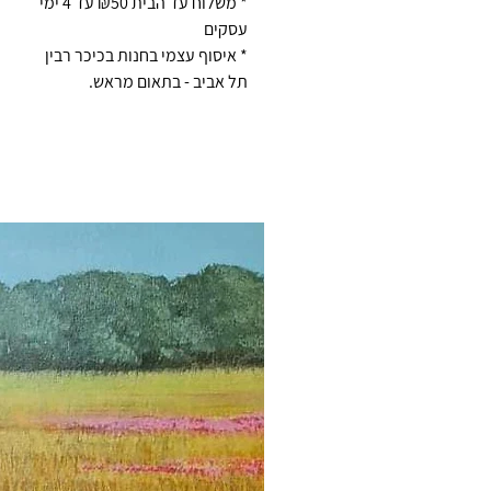
* משלוח עד הבית ₪50 עד 4 ימי
כזה לאורך שנים, מומלץ מדי פעם למרוח או
עסקים
בשכבה דקה של שמן מינרלי (שמן בטוח למזו
* איסוף עצמי בחנות בכיכר רבין
מידות:
תל אביב - בתאום מראש.
50סמ X 15סמ