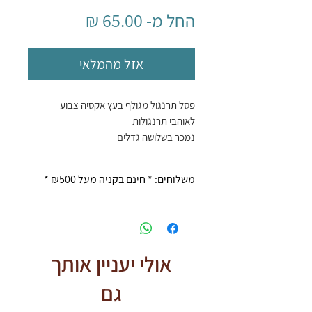
מחיר
החל מ-
65.00 ₪
מבצע
אזל מהמלאי
פסל תרנגול מגולף בעץ אקסיה צבוע
לאוהבי תרנגולות
נמכר בשלושה גדלים
משלוחים: * חינם בקניה מעל ₪500 *
* בדואר ₪20 עד 10 ימי עסקים
* משלוח עד הבית ₪50 עד 4 ימי
עסקים
* איסוף עצמי בחנות בכיכר רבין
אולי יעניין אותך
תל אביב - בתאום מראש.
גם