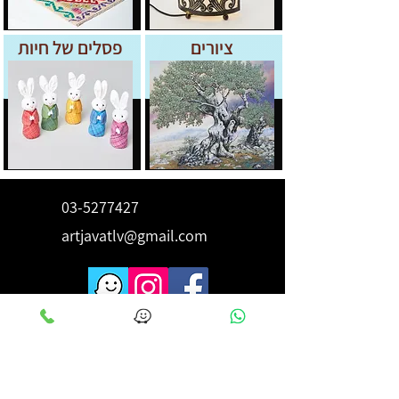
ציורים
פסלים של חיות
03-5277427
artjavatlv@gmail.com
לקבלת השראה ורעיונות הירשם
כאן