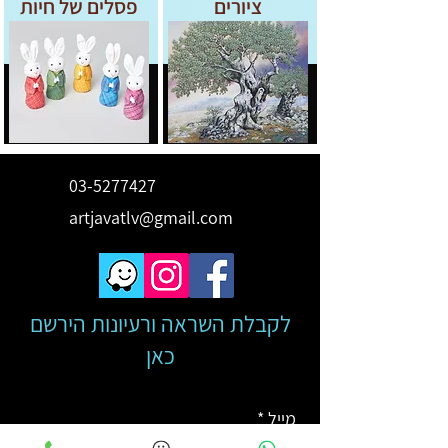
ציורים
פסלים של חיות
03-5277427
artjavatlv@gmail.com
לקבלת השראה ורעיונות הירשם
כאן
מייל
*