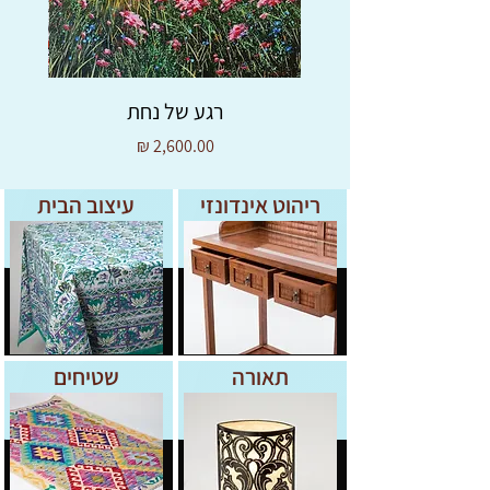
שמוסיף "צבע" לחדר, או כמתנה מקסימה
לחובבי תרבות יפן ועיצוב מינימליסטי.
מידות:
20סמ ו13סמ
רגע של נחת
מחיר
ריהוט אינדונזי
עיצוב הבית
תאורה
שטיחים