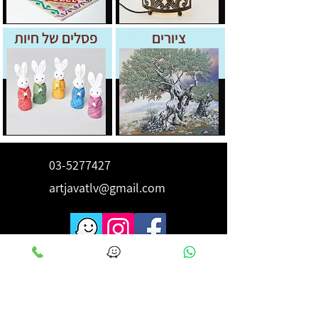
ציורים
פסלים של חיות
03-5277427
artjavatlv@gmail.com
לקבלת השראה ורעיונות הירשם
כאן