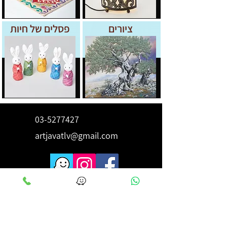
ציורים
פסלים של חיות
03-5277427
artjavatlv@gmail.com
לקבלת השראה ורעיונות הירשם
כאן