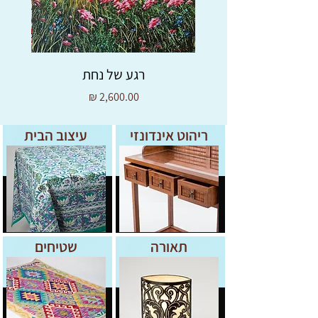
* 100% כותנה, כביסה ב 40מעלות
רגע של נחת
מחיר
ריהוט אינדונזי
עיצוב הבית
תאורה
שטיחים