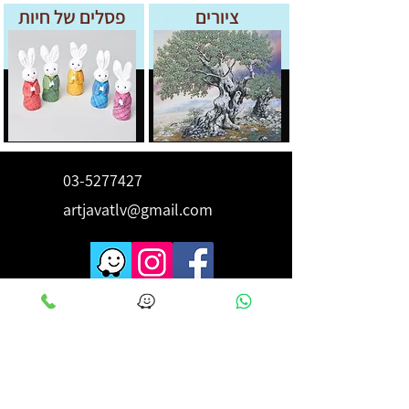
ציורים
פסלים של חיות
03-5277427
artjavatlv@gmail.com
לקבלת השראה ורעיונות הירשם
כאן
מייל
*