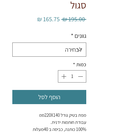
סגול
מחיר
מחיר
 ‏195.00 ‏₪ 
רגיל
מבצע
גוונים
*
כמות
*
הוסף לסל
מפת בטיק גודל 220X140סמ
עבודת חותמות ידנית.
100% כותנה, כביסה ב 40מעלות