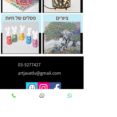
ציורים
פסלים של חיות
03-5277427
artjavatlv@gmail.com
לקבלת השראה ורעיונות הירשם
כאן