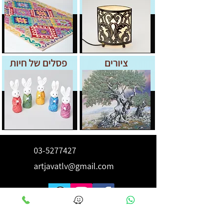
ציורים
פסלים של חיות
03-5277427
artjavatlv@gmail.com
לקבלת השראה ורעיונות הירשם