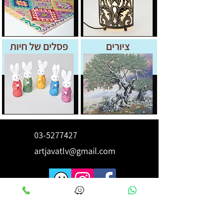
ציורים
פסלים של חיות
03-5277427
artjavatlv@gmail.com
לקבלת השראה ורעיונות הירשם
כאן