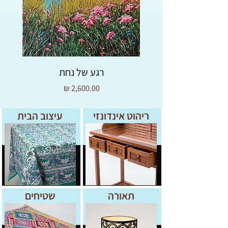
Space) בתוך הפסל יוצרים משחקי אור
מעניינים שמשתנים בהתאם לזווית הצפייה.
לסיכום:
זוהי מתנה קלאסית ומרגשת לאירועים כמו
חתונה, יום נישואין או מעבר לבית חדש, שכן
היא מסמלת זוגיות, יציבות ואהבה נצחית.
רגע של נחת
מידות:
מחיר
20 ו30סמ
ריהוט אינדונזי
עיצוב הבית
תאורה
שטיחים