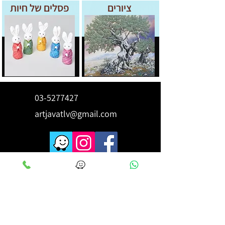
ציורים
פסלים של חיות
03-5277427
artjavatlv@gmail.com
לקבלת השראה ורעיונות הירשם
כאן
מייל
*