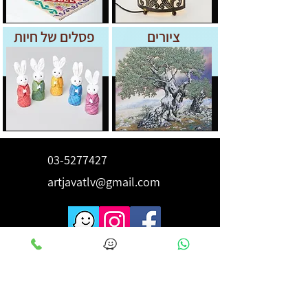
ציורים
פסלים של חיות
03-5277427
artjavatlv@gmail.com
לקבלת השראה ורעיונות הירשם
כאן