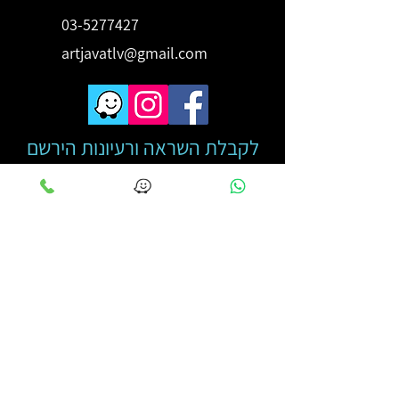
03-5277427
artjavatlv@gmail.com
לקבלת השראה ורעיונות הירשם
כאן
מייל
*
מאשר הצטרפותי לרשימת תפוצה
קראתי והבנתי את מדיניות 
הפרטיות
*
שליחה