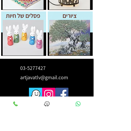
ציורים
פסלים של חיות
03-5277427
artjavatlv@gmail.com
לקבלת השראה ורעיונות הירשם
כאן