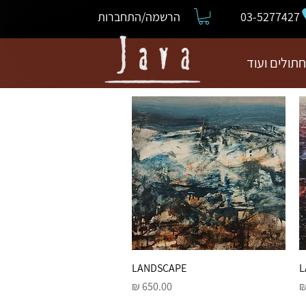
03-5277427
הרשמה/התחברות
חתולים ועוד
L
תצוגה מהירה
LANDSCAPE
מחיר